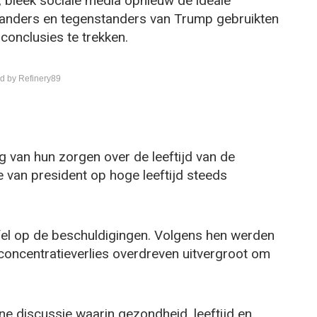
 bleek sociale media opnieuw de ideale
anders en tegenstanders van Trump gebruikten
conclusies te trekken.
d by Refinery89
ng van hun zorgen over de leeftijd van de
e van president op hoge leeftijd steeds
el op de beschuldigingen. Volgens hen werden
oncentratieverlies overdreven uitvergroot om
ne discussie waarin gezondheid, leeftijd en