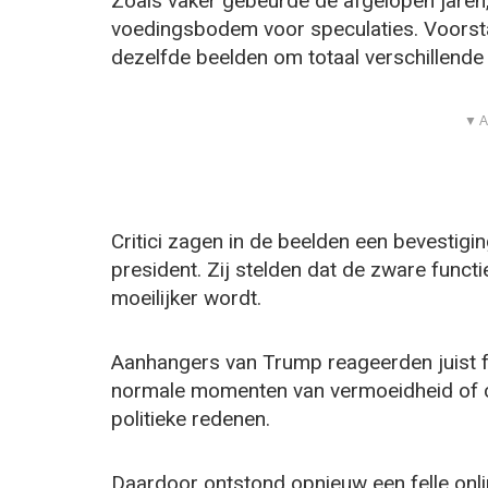
Zoals vaker gebeurde de afgelopen jaren,
voedingsbodem voor speculaties. Voorst
dezelfde beelden om totaal verschillende 
▼ A
Critici zagen in de beelden een bevestigi
president. Zij stelden dat de zware functi
moeilijker wordt.
Aanhangers van Trump reageerden juist f
normale momenten van vermoeidheid of c
politieke redenen.
Daardoor ontstond opnieuw een felle onli