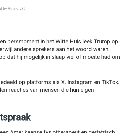
d by Refinery89
een persmoment in het Witte Huis leek Trump op
erwijl andere sprekers aan het woord waren.
p dat hij mogelijk in slaap viel of moeite had om
deeld op platforms als X, Instagram en TikTok.
den reacties van mensen die hun eigen
.
itspraak
een Amerikaanse fysiotherapeut en geriatrisch