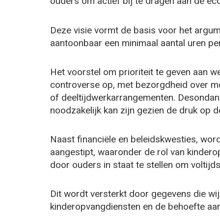
ouders om actief bij te dragen aan de e
Deze visie vormt de basis voor het argum
aantoonbaar een minimaal aantal uren pe
Het voorstel om prioriteit te geven aan 
controverse op, met bezorgdheid over mog
of deeltijdwerkarrangementen. Desondan
noodzakelijk kan zijn gezien de druk op 
Naast financiële en beleidskwesties, wo
aangestipt, waaronder de rol van kinder
door ouders in staat te stellen om voltijd
Dit wordt versterkt door gegevens die wi
kinderopvangdiensten en de behoefte aan