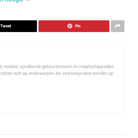
Tweet
Pin
d, relaties, opvallende gebeurtenissen en maatschappelijke
 richten zich op onderwerpen die veel besproken worden op