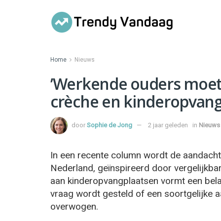
Home
Nieuws
’Werkende ouders moete
crèche en kinderopvang
door
Sophie de Jong
2 jaar geleden
in
Nieuws
In een recente column wordt de aandacht
Nederland, geïnspireerd door vergelijkba
aan kinderopvangplaatsen vormt een bela
vraag wordt gesteld of een soortgelijke
overwogen.