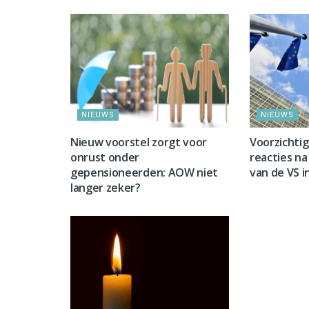
NIEUWS
NIEUWS
Nieuw voorstel zorgt voor
Voorzichti
onrust onder
reacties na 
gepensioneerden: AOW niet
van de VS i
langer zeker?
NIEUWS