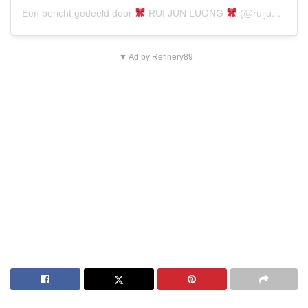
Een bericht gedeeld door
RUI JUN LUONG
(@ruijunluong)
▼ Ad by Refinery89