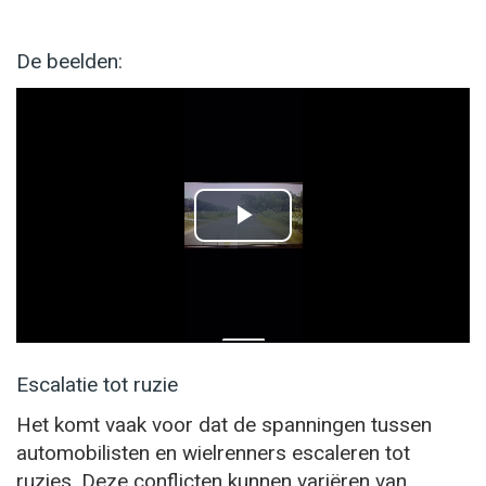
De beelden:
P
l
a
y
Escalatie tot ruzie
Het komt vaak voor dat de spanningen tussen
V
automobilisten en wielrenners escaleren tot
i
ruzies. Deze conflicten kunnen variëren van