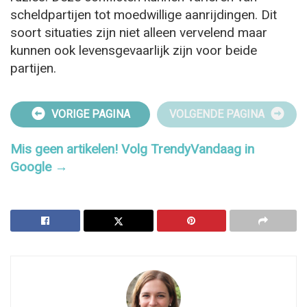
scheldpartijen tot moedwillige aanrijdingen. Dit
d
soort situaties zijn niet alleen vervelend maar
kunnen ook levensgevaarlijk zijn voor beide
e
partijen.
o
VORIGE PAGINA
VOLGENDE PAGINA
Mis geen artikelen! Volg TrendyVandaag in
Google →