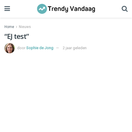
Home
Nieuws
“EJ test”
door
Sophie de Jong
2 jaar geleden