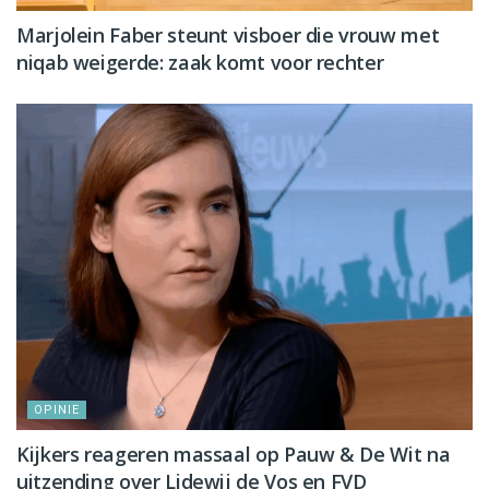
Marjolein Faber steunt visboer die vrouw met
niqab weigerde: zaak komt voor rechter
OPINIE
Kijkers reageren massaal op Pauw & De Wit na
uitzending over Lidewij de Vos en FVD