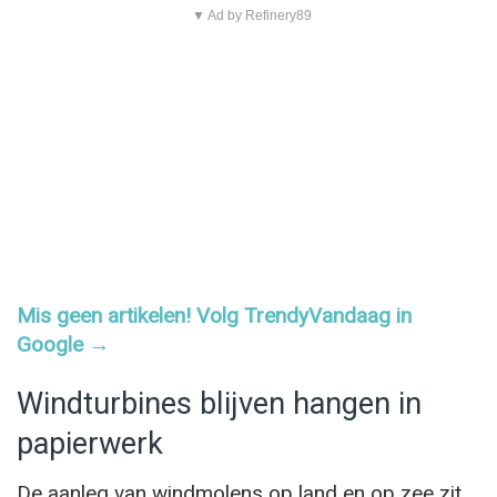
▼ Ad by Refinery89
Mis geen artikelen! Volg TrendyVandaag in
Google →
Windturbines blijven hangen in
papierwerk
De aanleg van windmolens op land en op zee zit