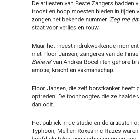
De artiesten van Beste Zangers hadden vo
troost en hoop moesten bieden in tijden 
zongen het bekende nummer
‘Zeg me dat 
staat voor verlies en rouw.
Maar het meest indrukwekkende moment 
met Floor Jansen, zangeres van de Fins
Believe’
van Andrea Bocelli ten gehore br
emotie, kracht en vakmanschap.
Floor Jansen, die zelf borstkanker heeft 
optreden. De toonhoogtes die ze haalde w
dan ooit.
Het publiek in de studio en de artiesten
Typhoon, Mell en Roxeanne Hazes waren 
hoofd als teken van verbazing en ontzag.