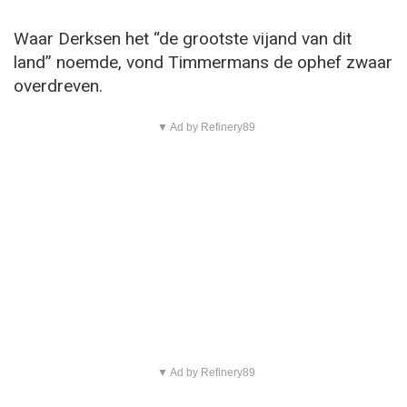
Waar Derksen het “de grootste vijand van dit
land” noemde, vond Timmermans de ophef zwaar
overdreven.
▼ Ad by Refinery89
▼ Ad by Refinery89