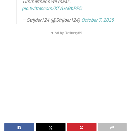
Timmermans wil maar…
pic.twitter.com/KfVUABbPPD
— Strijder124 (@Strijder124)
October 7, 2025
▼ Ad by Refinery89