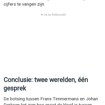
cijfers te vangen zijn.
▼ Ad by Refinery89
Conclusie: twee werelden, één
gesprek
De botsing tussen Frans Timmermans en Johan
Derksen liet zien hoe groot de kloof is tussen