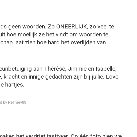
teeds geen woorden. Zo ONEERLIJK, zo veel te
uit hoe moeilijk ze het vindt om woorden te
hap laat zien hoe hard het overlijden van
teunbetuiging aan Thérèse, Jimmie en Isabelle,
, kracht en innige gedachten zijn bij jullie. Love
e hartjes.
d by Refinery89
 maken het verdriet tastbaar. Op één foto zien we