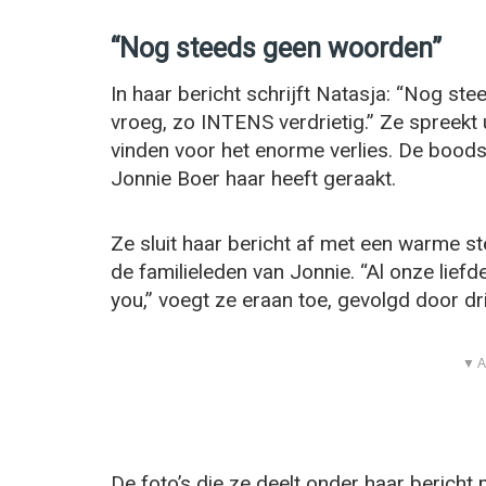
“Nog steeds geen woorden”
In haar bericht schrijft Natasja: “Nog s
vroeg, zo INTENS verdrietig.” Ze spreekt 
vinden voor het enorme verlies. De boodsc
Jonnie Boer haar heeft geraakt.
Ze sluit haar bericht af met een warme s
de familieleden van Jonnie. “Al onze liefde
you,” voegt ze eraan toe, gevolgd door dri
▼ A
De foto’s die ze deelt onder haar bericht