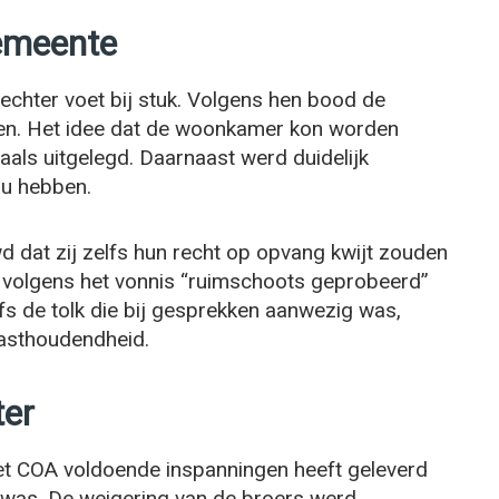
emeente
chter voet bij stuk. Volgens hen bood de
en. Het idee dat de woonkamer kon worden
s uitgelegd. Daarnaast werd duidelijk
ou hebben.
d dat zij zelfs hun recht op opvang kwijt zouden
 is volgens het vonnis “ruimschoots geprobeerd”
fs de tolk die bij gesprekken aanwezig was,
vasthoudendheid.
ter
het COA voldoende inspanningen heeft geleverd
 was. De weigering van de broers werd