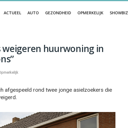
ACTUEEL
AUTO
GEZONDHEID
OPMERKELIJK
SHOWBIZ
s weigeren huurwoning in
ons”
Opmerkelijk
ich afgespeeld rond twee jonge asielzoekers die
eigerd.