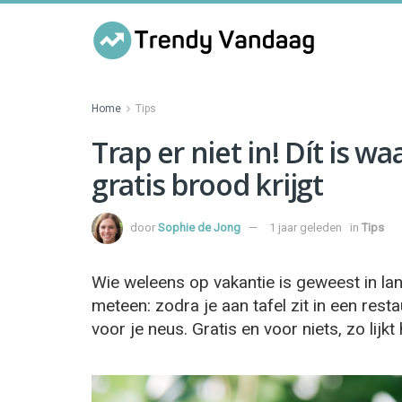
Home
Tips
Trap er niet in! Dít is w
gratis brood krijgt
door
Sophie de Jong
1 jaar geleden
in
Tips
Wie weleens op vakantie is geweest in land
meteen: zodra je aan tafel zit in een res
voor je neus. Gratis en voor niets, zo lijkt 