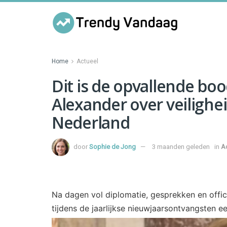
Home
Actueel
Dit is de opvallende bo
Alexander over veilighe
Nederland
door
Sophie de Jong
3 maanden geleden
in
A
Na dagen vol diplomatie, gesprekken en offi
tijdens de jaarlijkse nieuwjaarsontvangsten 