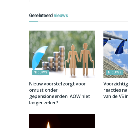
Gerelateerd
nieuws
NIEUWS
NIEUWS
Nieuw voorstel zorgt voor
Voorzichti
onrust onder
reacties na 
gepensioneerden: AOW niet
van de VS i
langer zeker?
NIEUWS