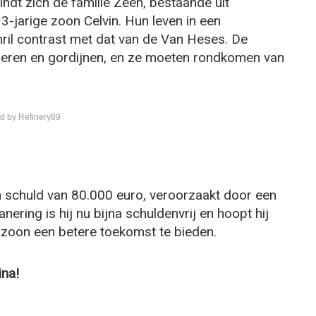
ndt zich de familie Zeen, bestaande uit
3-jarige zoon Celvin. Hun leven in een
hril contrast met dat van de Van Heses. De
oeren en gordijnen, en ze moeten rondkomen van
d by Refinery89
n schuld van 80.000 euro, veroorzaakt door een
ering is hij nu bijna schuldenvrij en hoopt hij
 zoon een betere toekomst te bieden.
ina!