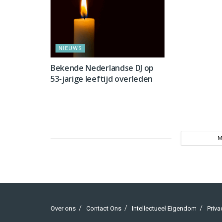
NIEUWS
Bekende Nederlandse DJ op
53-jarige leeftijd overleden
M
Over ons
Contact Ons
Intellectueel Eigendom
Priva