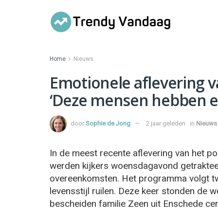
Home
Nieuws
Emotionele aflevering v
‘Deze mensen hebben ee
door
Sophie de Jong
2 jaar geleden
in
Nieuws
In de meest recente aflevering van het
werden kijkers woensdagavond getrakteer
overeenkomsten. Het programma volgt tw
levensstijl ruilen. Deze keer stonden de 
bescheiden familie Zeen uit Enschede cen