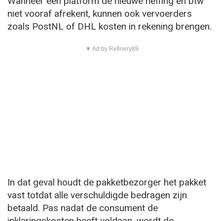
Wanneer een platform de nieuwe heffing en btw
niet vooraf afrekent, kunnen ook vervoerders
zoals PostNL of DHL kosten in rekening brengen.
▼ Ad by Refinery89
In dat geval houdt de pakketbezorger het pakket
vast totdat alle verschuldigde bedragen zijn
betaald. Pas nadat de consument de
inklaringskosten heeft voldaan, wordt de