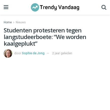
Home
Nieuws
Studenten protesteren tegen
langstudeerboete: “We worden
kaalgeplukt”
door
Sophie de Jong
2 jaar geleden