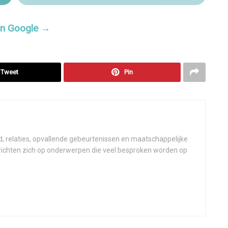
 in Google →
Tweet
Pin
d, relaties, opvallende gebeurtenissen en maatschappelijke
 richten zich op onderwerpen die veel besproken worden op