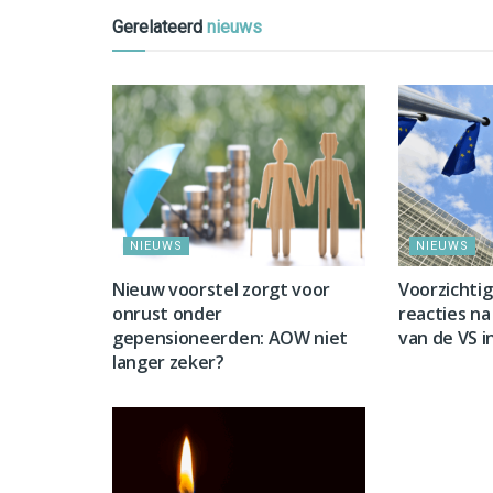
Gerelateerd
nieuws
NIEUWS
NIEUWS
Nieuw voorstel zorgt voor
Voorzichti
onrust onder
reacties na 
gepensioneerden: AOW niet
van de VS i
langer zeker?
NIEUWS