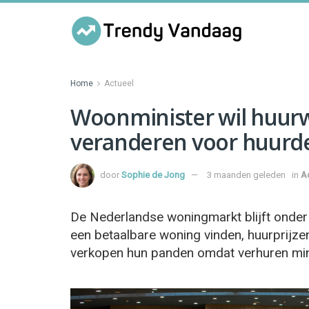
Home
Actueel
Woonminister wil huurwe
veranderen voor huurde
door
Sophie de Jong
3 maanden geleden
in
A
De Nederlandse woningmarkt blijft onder
een betaalbare woning vinden, huurprijze
verkopen hun panden omdat verhuren mind