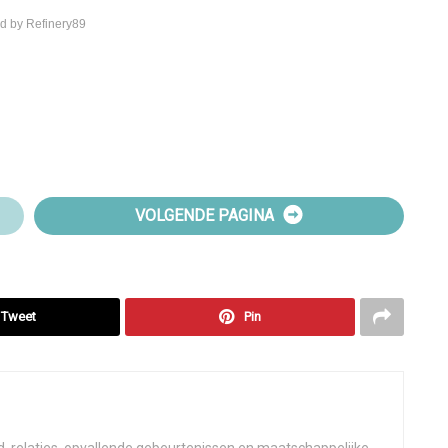
d by Refinery89
VOLGENDE PAGINA
Tweet
Pin