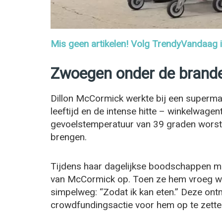
Mis geen artikelen! Volg TrendyVandaag
Zwoegen onder de brand
Dillon McCormick werkte bij een supermar
leeftijd en de intense hitte – winkelwagen
gevoelstemperatuur van 39 graden worste
brengen.
Tijdens haar dagelijkse boodschappen m
van McCormick op. Toen ze hem vroeg wa
simpelweg: “Zodat ik kan eten.” Deze ont
crowdfundingsactie voor hem op te zette