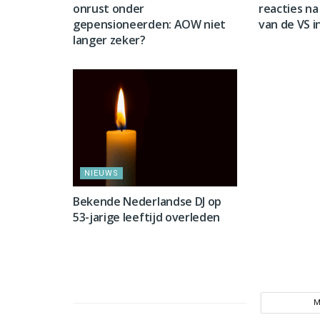
onrust onder
reacties na 
gepensioneerden: AOW niet
van de VS i
langer zeker?
NIEUWS
NIEUWS
Bekende Nederlandse DJ op
53-jarige leeftijd overleden
M