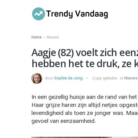
Home
Nieuws
Aagje (82) voelt zich ee
hebben het te druk, ze
door
Sophie de Jong
2 jaar geleden
in
Nieuws
In een gezellig huisje aan de rand van het
Haar grijze haren zijn altijd netjes opge
levendigheid als toen ze jonger was. Maa
gevoel van eenzaamheid.