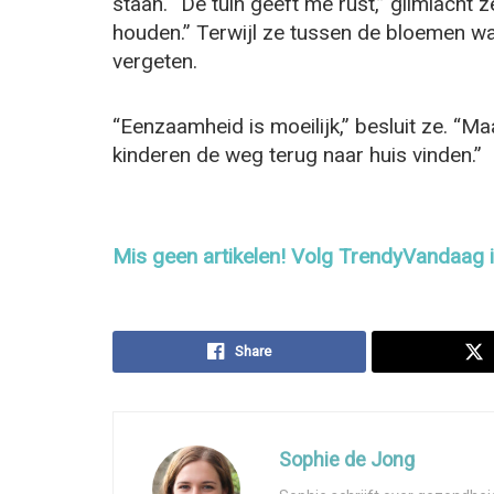
staan. “De tuin geeft me rust,” glimlacht
houden.” Terwijl ze tussen de bloemen wan
vergeten.
“Eenzaamheid is moeilijk,” besluit ze. “Maa
kinderen de weg terug naar huis vinden.”
Mis geen artikelen! Volg TrendyVandaag
Share
Sophie de Jong