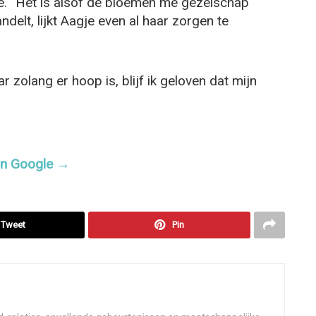
 ze. “Het is alsof de bloemen me gezelschap
delt, lijkt Aagje even al haar zorgen te
r zolang er hoop is, blijf ik geloven dat mijn
 in Google →
Tweet
Pin