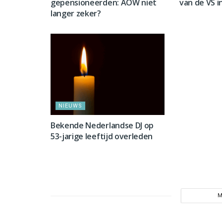
gepensioneerden: AOW niet
van de VS i
langer zeker?
NIEUWS
NIEUWS
Bekende Nederlandse DJ op
53-jarige leeftijd overleden
M