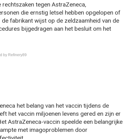
re rechtszaken tegen AstraZeneca,
sonen die ernstig letsel hebben opgelopen of
l de fabrikant wijst op de zeldzaamheid van de
cedures bijgedragen aan het besluit om het
d by Refinery89
eca het belang van het vaccin tijdens de
t het vaccin miljoenen levens gered en zijn er
Het AstraZeneca-vaccin speelde een belangrijke
r kampte met imagoproblemen door
ctiviteit.