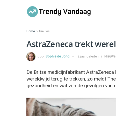
Home
Nieuws
AstraZeneca trekt werel
door
Sophie de Jong
2 jaar geleden
in
Nieuws
De Britse medicijnfabrikant AstraZeneca 
wereldwijd terug te trekken, zo meldt Th
gezondheid en wat zijn de gevolgen van de