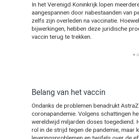
In het Verenigd Koninkrijk lopen meerde
aangespannen door nabestaanden van per
zelfs zijn overleden na vaccinatie. Hoewe
bijwerkingen, hebben deze juridische pro
vaccin terug te trekken.
▼ A
Belang van het vaccin
Ondanks de problemen benadrukt AstraZen
coronapandemie. Volgens schattingen heef
wereldwijd miljarden doses toegediend. 
rol in de strijd tegen de pandemie, maa
leveringsproblemen en twijfels over de effe