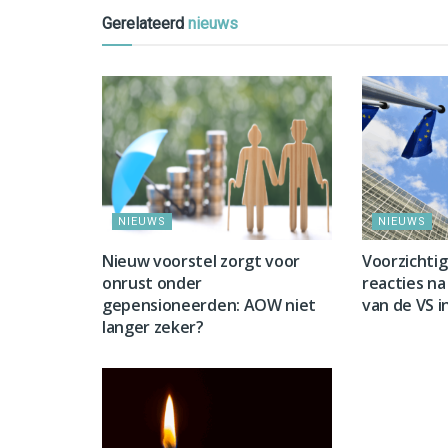
Gerelateerd
nieuws
NIEUWS
NIEUWS
Nieuw voorstel zorgt voor
Voorzichti
onrust onder
reacties na 
gepensioneerden: AOW niet
van de VS i
langer zeker?
NIEUWS