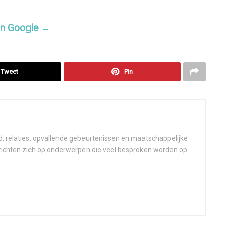
 in Google →
Tweet
Pin
d, relaties, opvallende gebeurtenissen en maatschappelijke
 richten zich op onderwerpen die veel besproken worden op