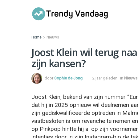
Home
Nieuws
Joost Klein wil terug naa
zijn kansen?
door
Sophie de Jong
2 jaar geleden
in
Nieuws
Joost Klein, bekend van zijn nummer “Euro
dat hij in 2025 opnieuw wil deelnemen aan
zijn gediskwalificeerde optreden in Malmö 
vastbesloten is om revanche te nemen en 
op Pinkpop hintte hij al op zijn voorneme
intenties door in zijn Instagram-bio de te