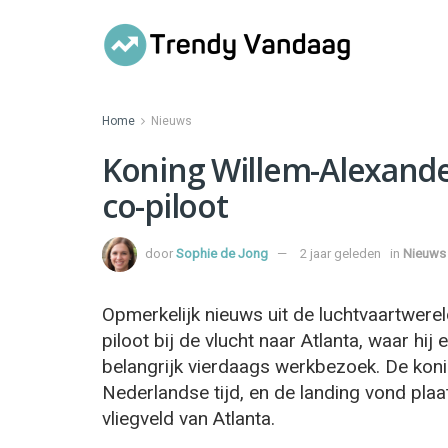
Home
Nieuws
Koning Willem-Alexander
co-piloot
door
Sophie de Jong
2 jaar geleden
in
Nieuws
Opmerkelijk nieuws uit de luchtvaartwere
piloot bij de vlucht naar Atlanta, waar hi
belangrijk vierdaags werkbezoek. De koni
Nederlandse tijd, en de landing vond plaa
vliegveld van Atlanta.