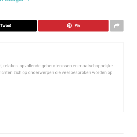
Tweet
Pin
d, relaties, opvallende gebeurtenissen en maatschappelijke
 richten zich op onderwerpen die veel besproken worden op