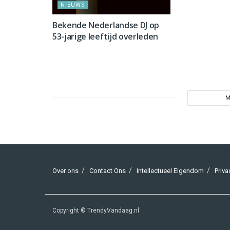
NIEUWS
Bekende Nederlandse DJ op
53-jarige leeftijd overleden
M
Over ons
Contact Ons
Intellectueel Eigendom
Priva
Copyright © TrendyVandaag.nl