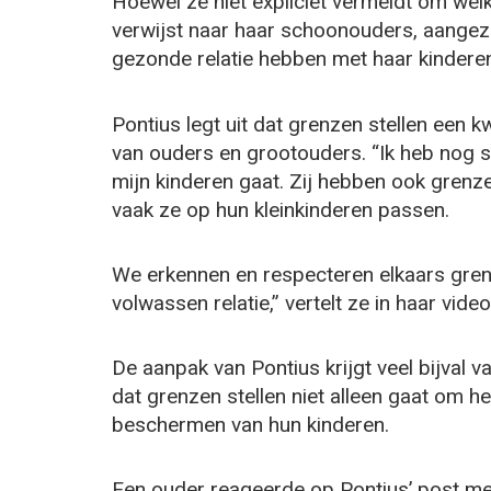
Hoewel ze niet expliciet vermeldt om welk
verwijst naar haar schoonouders, aangez
gezonde relatie hebben met haar kindere
Pontius legt uit dat grenzen stellen een k
van ouders en grootouders. “Ik heb nog 
mijn kinderen gaat. Zij hebben ook grenz
vaak ze op hun kleinkinderen passen.
We erkennen en respecteren elkaars gren
volwassen relatie,” vertelt ze in haar video
De aanpak van Pontius krijgt veel bijval
dat grenzen stellen niet alleen gaat om 
beschermen van hun kinderen.
Een ouder reageerde op Pontius’ post met