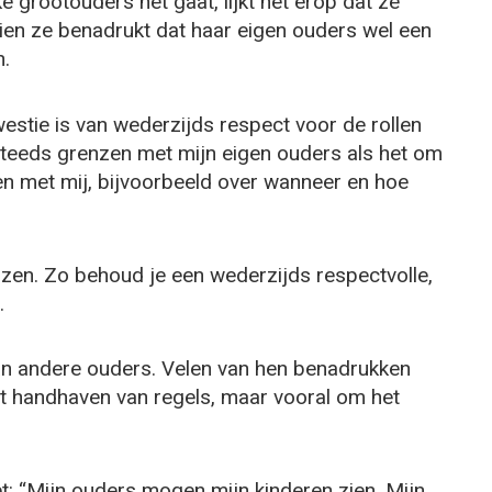
e grootouders het gaat, lijkt het erop dat ze
ien ze benadrukt dat haar eigen ouders wel een
n.
westie is van wederzijds respect voor de rollen
steeds grenzen met mijn eigen ouders als het om
en met mij, bijvoorbeeld over wanneer en hoe
zen. Zo behoud je een wederzijds respectvolle,
.
 van andere ouders. Velen van hen benadrukken
het handhaven van regels, maar vooral om het
: “Mijn ouders mogen mijn kinderen zien. Mijn