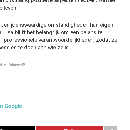
n uitstraling positieve aspecten hebben, vormen
e leven.
st benijdenswaardige omstandigheden hun eigen
Lisa blijft het belangrijk om een balans te
r professionele verantwoordelijkheden, zodat ze
essies te doen aan wie ze is.
d by Refinery89
 in Google →