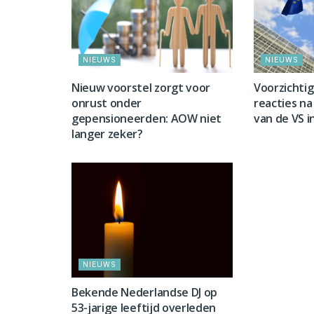
NIEUWS
NIEUWS
Nieuw voorstel zorgt voor
Voorzichti
onrust onder
reacties na 
gepensioneerden: AOW niet
van de VS i
langer zeker?
NIEUWS
NIEUWS
Bekende Nederlandse DJ op
53-jarige leeftijd overleden