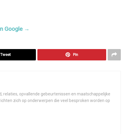
 in Google →
Tweet
Pin
d, relaties, opvallende gebeurtenissen en maatschappelijke
 richten zich op onderwerpen die veel besproken worden op