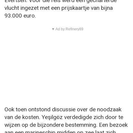
Evertsen. Voor die reis werd een gecharterde
vlucht ingezet met een prijskaartje van bijna
93.000 euro.
▼ Ad by Refinery89
Ook toen ontstond discussie over de noodzaak
van de kosten. Yeşilgöz verdedigde zich door te
wijzen op de bijzondere bestemming. Een bezoek
aan een marineschip midden op zee laat zich