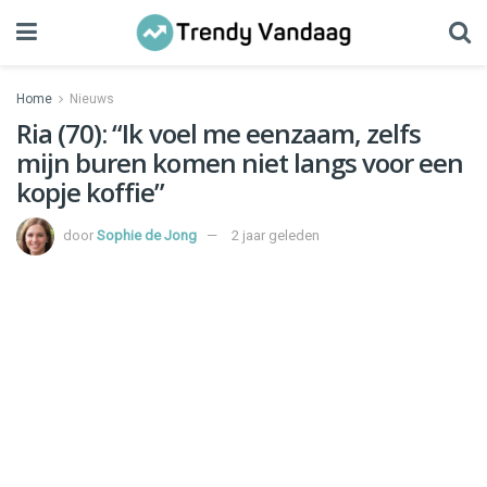
Home
Nieuws
Ria (70): “Ik voel me eenzaam, zelfs
mijn buren komen niet langs voor een
kopje koffie”
door
Sophie de Jong
2 jaar geleden