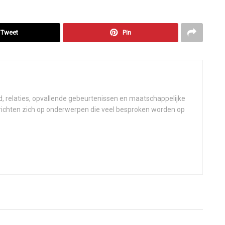
Tweet
Pin
d, relaties, opvallende gebeurtenissen en maatschappelijke
 richten zich op onderwerpen die veel besproken worden op