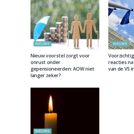
NIEUWS
NIEUWS
Nieuw voorstel zorgt voor
Voorzichti
onrust onder
reacties na 
gepensioneerden: AOW niet
van de VS i
langer zeker?
NIEUWS
NIEUWS