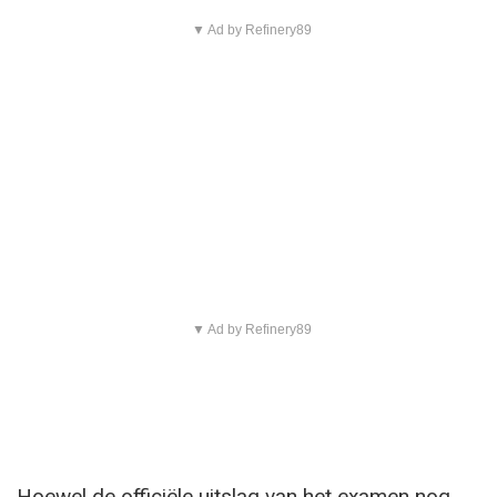
▼ Ad by Refinery89
▼ Ad by Refinery89
Hoewel de officiële uitslag van het examen nog