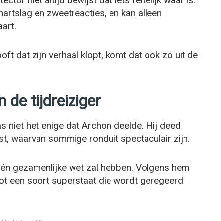
tor niet altijd bewijst dat iets feitelijk waar is.
hartslag en zweetreacties, en kan alleen
art.
ft dat zijn verhaal klopt, komt dat ook zo uit de
 de tijdreiziger
 niet het enige dat Archon deelde. Hij deed
t, waarvan sommige ronduit spectaculair zijn.
één gezamenlijke wet zal hebben. Volgens hem
tot een soort superstaat die wordt geregeerd