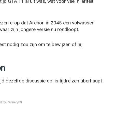
ijd GTA 11 al uit was, wat voor veel hilariteit
wezen erop dat Archon in 2045 een volwassen
aar zijn jongere versie nu rondloopt.
st nodig zou zijn om te bewijzen of hij
en
jd dezelfde discussie op: is tijdreizen überhaupt
d by Refinery89