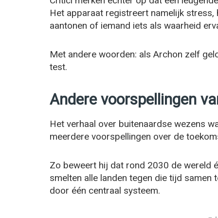
Critici merken echter op dat een leugendetec
Het apparaat registreert namelijk stress, 
aantonen of iemand iets als waarheid erva
Met andere woorden: als Archon zelf geloo
test.
Andere voorspellingen van
Het verhaal over buitenaardse wezens was
meerdere voorspellingen over de toekoms
Zo beweert hij dat rond 2030 de wereld 
smelten alle landen tegen die tijd samen 
door één centraal systeem.