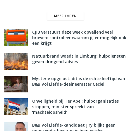
MEER LADEN
CJIB verstuurt deze week opvallend veel
brieven: controleer waarom jij er mogelijk ook
een krijgt
Natuurbrand woedt in Limburg: hulpdiensten
geven dringend advies
Mysterie opgelost: dit is de echte leeftijd van
B&B Vol Liefde-deelneemster Ceciel
Onveiligheid bij Ter Apel: hulporganisaties
stoppen, minister spreekt van
‘machteloosheid’
B&B Vol Liefde-kandidaat Jiry blijkt geen
onbekende: hier zag je hem eerder