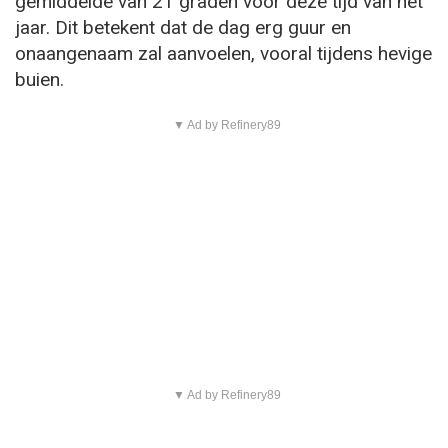
gemiddelde van 21 graden voor deze tijd van het
jaar. Dit betekent dat de dag erg guur en
onaangenaam zal aanvoelen, vooral tijdens hevige
buien.
▼ Ad by Refinery89
▼ Ad by Refinery89