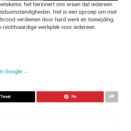
 betekenis: het herinnert ons eraan dat iedereen
i
rbeidsomstandigheden. Het is een oproep om met
brood verdienen door hard werk en toewijding,
d
en rechtvaardige werkplek voor iedereen.
e
o
 in Google →
Tweet
Pin