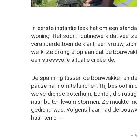
In eerste instantie leek het om een stand
woning. Het soort routinewerk dat veel z
veranderde toen de klant, een vrouw, zi
werk. Ze drong erop aan dat de bouwvakk
een stressvolle situatie creëerde.
De spanning tussen de bouwvakker en de 
pauze nam om te lunchen. Hij besloot in d
welverdiende boterham. Echter, die rust
naar buiten kwam stormen. Ze maakte mete
gediend was. Volgens haar had de bouwva
haar terrein.
▼ A