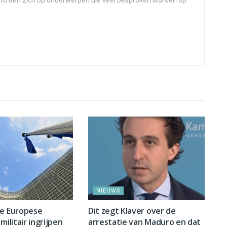
 richten zich op onderwerpen die veel besproken worden op
NIEUWS
ge Europese
Dit zegt Klaver over de
militair ingrijpen
arrestatie van Maduro en dat