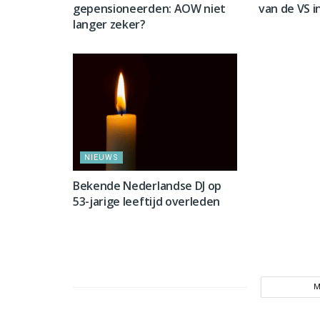
gepensioneerden: AOW niet
van de VS i
langer zeker?
NIEUWS
NIEUWS
Bekende Nederlandse DJ op
53-jarige leeftijd overleden
M